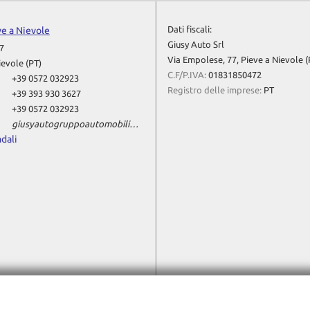
Dati fiscali:
ve a Nievole
Giusy Auto Srl
7
Via Empolese, 77, Pieve a Nievole (
ievole (PT)
C.F/P.IVA:
01831850472
+39 0572 032923
Registro delle imprese:
PT
+39 393 930 3627
+39 0572 032923
giusyautogruppoautomobili@gmail.com
adali