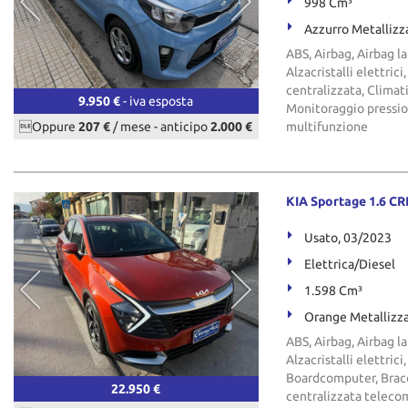
998 Cm³
Azzurro Metallizz
ABS, Airbag, Airbag la
Alzacristalli elettri
centralizzata, Climat
9.950 €
- iva esposta
Monitoraggio pression
Oppure
207 €
/ mese
-
anticipo
2.000 €
multifunzione
KIA Sportage 1.6 C
Usato, 03/2023
Elettrica/Diesel
1.598 Cm³
Orange Metallizz
ABS, Airbag, Airbag la
Alzacristalli elettric
Boardcomputer, Bracc
22.950 €
centralizzata teleco