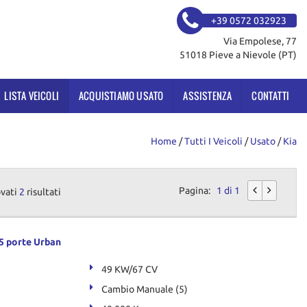
+39 0572 032923
Via Empolese, 77
51018 Pieve a Nievole (PT)
LISTA VEICOLI
ACQUISTIAMO USATO
ASSISTENZA
CONTATTI
Home
/
Tutti I Veicoli
/
Usato
/
Kia
Pagina:
1 di 1
ovati
2
risultati
 5 porte Urban
49 KW/67 CV
Cambio Manuale (5)