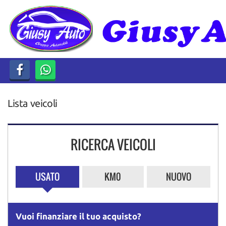
HOME
LISTA VEICOLI
ACQUISTIAMO USATO
Lista veicoli
ASSISTENZA
CONTATTI
RICERCA VEICOLI
USATO
KM0
NUOVO
Vuoi finanziare il tuo acquisto?