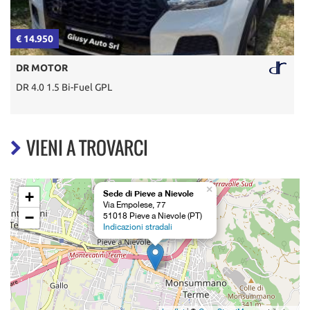
€ 14.950
€
DR MOTOR
DR 4.0 1.5 Bi-Fuel GPL
A
VIENI A TROVARCI
×
+
Sede di Pieve a Nievole
Via Empolese, 77
−
51018 Pieve a Nievole (PT)
Indicazioni stradali