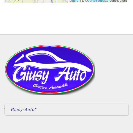
Leaflet
| ©
OpenStreetMap
contributors
Giusy-Auto