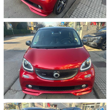
immediatamente ritirare i
documenti per la circolazione.
8) ASSICURAZIONE: targa prova o tagliandino dell'assicurazione.(il
giorno prima
della partenza vi spediamo la copia del libretto che farete avere
alla vostra agenzia
assicurativa, quest'ultima ci rifarà il fax con il tagliandino del
veicolo assicurato).
9) Fatto questo la Giusy Auto srl e staff vi ringrazia per il vostro
nuovo acquisto. Buon viaggio