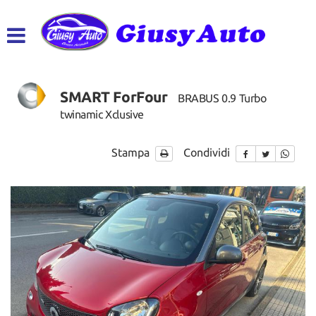
HOME
LISTA VEICOLI
SMART ForFour
BRABUS 0.9 Turbo
ACQUISTIAMO USATO
twinamic Xclusive
ASSISTENZA
Stampa
Condividi
CONTATTI