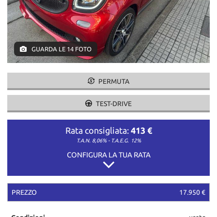
GUARDA LE 14 FOTO
PERMUTA
TEST-DRIVE
Rata consigliata:
413 €
T.A.N. 8,06% - T.A.E.G.
12%
CONFIGURA LA TUA RATA
PREZZO
17.950 €