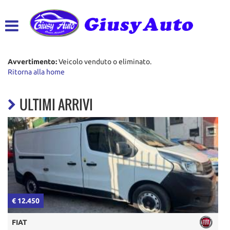
HOME
LISTA VEICOLI
Avvertimento:
Veicolo venduto o eliminato.
Ritorna alla home
ACQUISTIAMO USATO
ULTIMI ARRIVI
ASSISTENZA
CONTATTI
€ 14.950
DR MOTOR