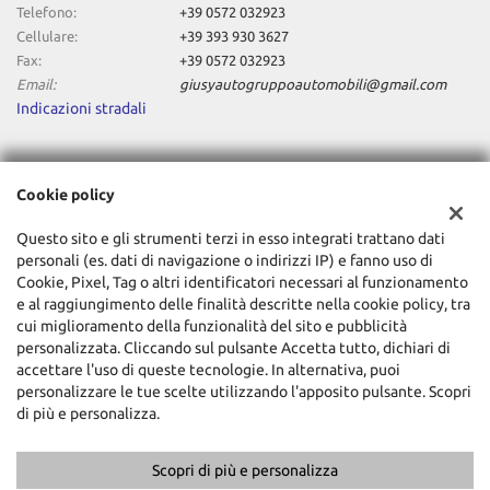
Telefono:
+39 0572 032923
Cellulare:
+39 393 930 3627
Fax:
+39 0572 032923
Email:
giusyautogruppoautomobili@gmail.com
Indicazioni stradali
Dati fiscali:
Cookie policy
Giusy Auto Srl
Via Empolese, 77, Pieve a Nievole (PT)
Questo sito e gli strumenti terzi in esso integrati trattano dati
C.F/P.IVA:
01831850472
personali (es. dati di navigazione o indirizzi IP) e fanno uso di
Registro delle imprese:
Cookie, Pixel, Tag o altri identificatori necessari al funzionamento
PT
e al raggiungimento delle finalità descritte nella cookie policy, tra
cui miglioramento della funzionalità del sito e pubblicità
personalizzata. Cliccando sul pulsante Accetta tutto, dichiari di
accettare l'uso di queste tecnologie. In alternativa, puoi
personalizzare le tue scelte utilizzando l'apposito pulsante. Scopri
di più e personalizza.
Scopri di più e personalizza
Copyright © 2026 GestionaleAuto.com S.r.l., Tutti i diritti riservati -