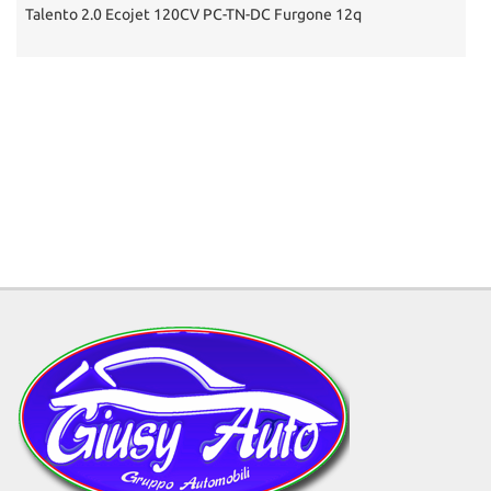
ojet 120CV PC-TN-DC Furgone 12q
DR 4.0 1.5 Bi-Fuel G