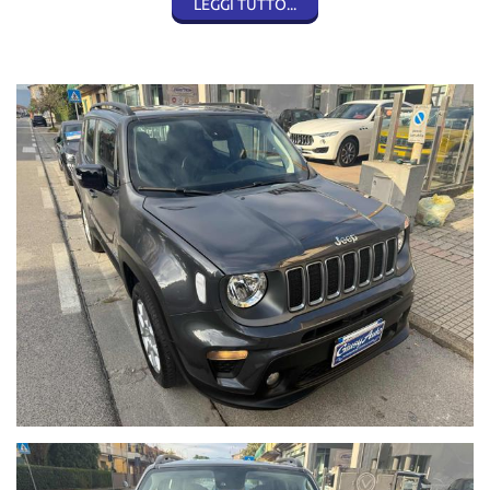
LEGGI TUTTO...
4) CONSEGNA DEL VEICOLO: presso di noi avrai modo nell'arco di
poche ore dal
lunedì al sabato di ritirare l'auto e proseguire verso casa, con i
relativi documenti.
5) PAGAMENTO: Saldo del veicolo con bonifico almeno 2 giorni
prima del ritiro, con assegno circolare 5 giorni prima per valutata
bencario del titolo . Intestato Giusy Auto srl (contattaci quando
sei in banca per evitare spiacevoli imprevisti al 0572/032923
oppure 3939303627 Francesco)
6) Documento valido(carta d'identità o patente validi)e tassativo
Tessera sanitaria.
Per i nati all'estero: permesso di soggiorno e carta d'identità.
7) PASSAGGIO DI PROPRIETA': grazie al nuovo sistema telematico,
con
Connessione diretta con l'ACI e Motorizzazione potete
immediatamente ritirare i
documenti per la circolazione.
8) ASSICURAZIONE: targa prova o tagliandino dell'assicurazione.(il
giorno prima
della partenza vi spediamo la copia del libretto che farete avere
alla vostra agenzia
assicurativa, quest'ultima ci rifarà il fax con il tagliandino del