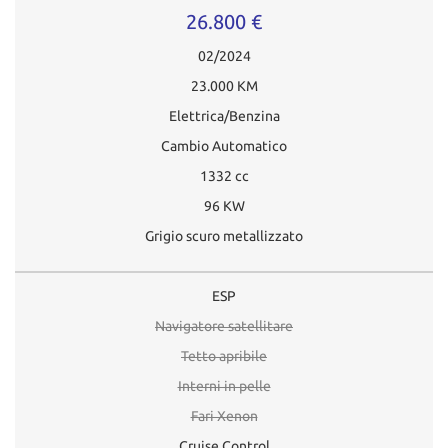
26.800 €
02/2024
23.000 KM
Elettrica/Benzina
Cambio Automatico
1332 cc
96 KW
Grigio scuro metallizzato
ESP
Navigatore satellitare
Tetto apribile
Interni in pelle
Fari Xenon
Cruise Control