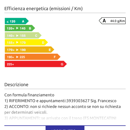
Efficienza energetica (emissioni / Km)
44.0 g/Km
Descrizione
Con formula finanziamento
1) RIFERIMENTO e appuntamenti:3939303627 Sig. Francesco
2) ACCONTO: non si richiede nessun acconto se non su richiesta
per determinati veicoli.
3) APPUNTAMENTI: se arrivate con il treno (FS MONTECATINI
TERME) o in Aereo (PISA O FIRENZE), avremo modo di farvi
arrivare da noi con la nostra organizzazione.