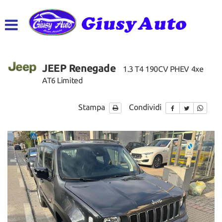
HOME
LISTA VEICOLI
JEEP Renegade
1.3 T4 190CV PHEV 4xe
ACQUISTIAMO USATO
AT6 Limited
ASSISTENZA
Stampa
Condividi
CONTATTI