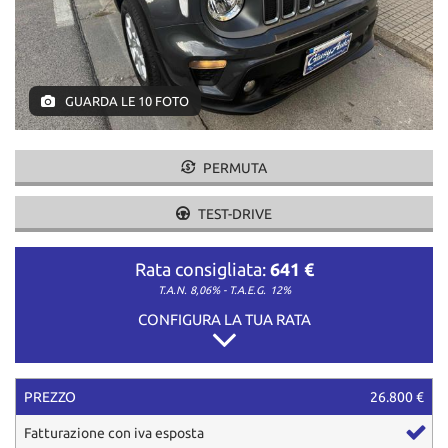
GUARDA LE 10 FOTO
PERMUTA
TEST-DRIVE
Rata consigliata:
641 €
T.A.N. 8,06% - T.A.E.G.
12%
CONFIGURA LA TUA RATA
PREZZO
26.800 €
Fatturazione con iva esposta