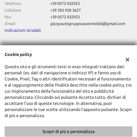
Telefono:
+39 0572 032923
Cellulare:
+39 393 930 3627
Fax:
+39 0572 032923
Email:
giusyautogruppoautomobili@gmail.com
Indicazioni stradali
Dati fiscali:
Cookie policy
Giusy Auto Srl
Via Empolese, 77, Pieve a Nievole (PT)
Questo sito e gli strumenti terzi in esso integrati trattano dati
C.F/P.IVA:
01831850472
personali (es. dati di navigazione o indirizzi IP) e fanno uso di
Registro delle imprese:
Cookie, Pixel, Tag o altri identificatori necessari al funzionamento
PT
e al raggiungimento delle finalità descritte nella cookie policy, tra
cui miglioramento della funzionalità del sito e pubblicità
personalizzata. Cliccando sul pulsante Accetta tutto, dichiari di
accettare l'uso di queste tecnologie. In alternativa, puoi
personalizzare le tue scelte utilizzando l'apposito pulsante. Scopri
di più e personalizza.
Scopri di più e personalizza
Copyright © 2026 GestionaleAuto.com S.r.l., Tutti i diritti riservati -