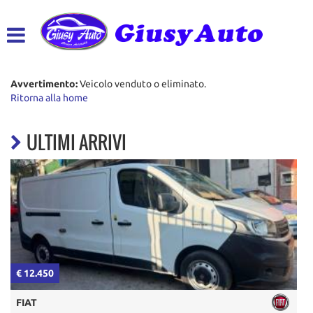
HOME
LISTA VEICOLI
Avvertimento:
Veicolo venduto o eliminato.
Ritorna alla home
ACQUISTIAMO USATO
ULTIMI ARRIVI
ASSISTENZA
CONTATTI
€ 12.450
€
FIAT