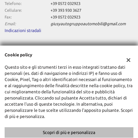
Telefono:
+39 0572 032923
Cellulare:
+39 393 930 3627
Fax:
+39 0572 032923
Email:
giusyautogruppoautomobili@gmail.com
Indicazioni stradali
Dati fiscali:
Cookie policy
Giusy Auto Srl
Via Empolese, 77, Pieve a Nievole (PT)
Questo sito e gli strumenti terzi in esso integrati trattano dati
C.F/P.IVA:
01831850472
personali (es. dati di navigazione o indirizzi IP) e fanno uso di
Registro delle imprese:
Cookie, Pixel, Tag o altri identificatori necessari al funzionamento
PT
e al raggiungimento delle finalità descritte nella cookie policy, tra
cui miglioramento della funzionalità del sito e pubblicità
personalizzata. Cliccando sul pulsante Accetta tutto, dichiari di
accettare l'uso di queste tecnologie. In alternativa, puoi
personalizzare le tue scelte utilizzando l'apposito pulsante. Scopri
di più e personalizza.
Scopri di più e personalizza
Copyright © 2026 GestionaleAuto.com S.r.l., Tutti i diritti riservati -