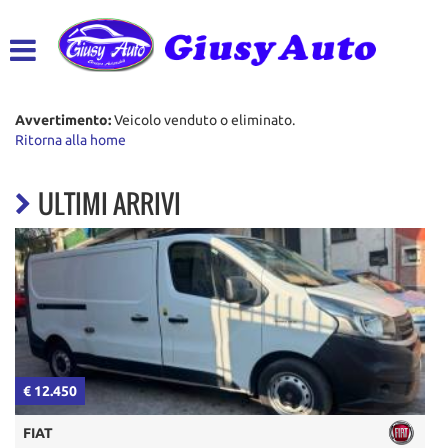
HOME
LISTA VEICOLI
Avvertimento:
Veicolo venduto o eliminato.
Ritorna alla home
ACQUISTIAMO USATO
ULTIMI ARRIVI
ASSISTENZA
CONTATTI
€ 12.450
€
FIAT