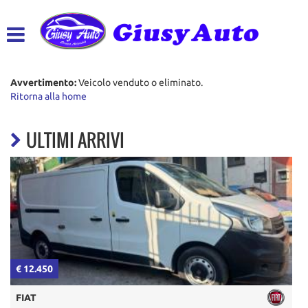
HOME
LISTA VEICOLI
Avvertimento:
Veicolo venduto o eliminato.
Ritorna alla home
ACQUISTIAMO USATO
ULTIMI ARRIVI
ASSISTENZA
CONTATTI
€ 12.450
€
FIAT