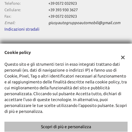
Telefono:
+39 0572 032923
Cellulare:
+39 393 930 3627
Fax:
+39 0572 032923
Email:
giusyautogruppoautomobili@gmail.com
Indicazioni stradali
Dati fiscali:
Cookie policy
Giusy Auto Srl
Via Empolese, 77, Pieve a Nievole (PT)
Questo sito e gli strumenti terzi in esso integrati trattano dati
C.F/P.IVA:
01831850472
personali (es. dati di navigazione o indirizzi IP) e fanno uso di
Registro delle imprese:
Cookie, Pixel, Tag o altri identificatori necessari al funzionamento
PT
e al raggiungimento delle finalità descritte nella cookie policy, tra
cui miglioramento della funzionalità del sito e pubblicità
personalizzata. Cliccando sul pulsante Accetta tutto, dichiari di
accettare l'uso di queste tecnologie. In alternativa, puoi
personalizzare le tue scelte utilizzando l'apposito pulsante. Scopri
di più e personalizza.
Scopri di più e personalizza
Copyright © 2026 GestionaleAuto.com S.r.l., Tutti i diritti riservati -