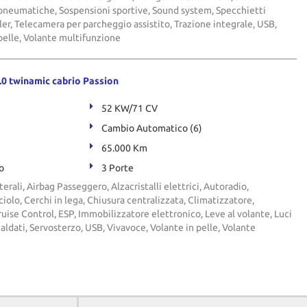
 pneumatiche, Sospensioni sportive, Sound system, Specchietti
oiler, Telecamera per parcheggio assistito, Trazione integrale, USB,
pelle, Volante multifunzione
0 twinamic cabrio Passion
52 KW/71 CV
Cambio Automatico (6)
65.000 Km
o
3 Porte
terali, Airbag Passeggero, Alzacristalli elettrici, Autoradio,
olo, Cerchi in lega, Chiusura centralizzata, Climatizzatore,
ruise Control, ESP, Immobilizzatore elettronico, Leve al volante, Luci
caldati, Servosterzo, USB, Vivavoce, Volante in pelle, Volante