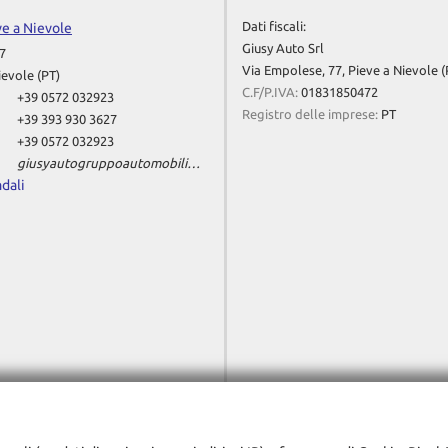
Dati fiscali:
ve a Nievole
Giusy Auto Srl
7
Via Empolese, 77, Pieve a Nievole (
ievole (PT)
C.F/P.IVA:
01831850472
+39 0572 032923
Registro delle imprese:
PT
+39 393 930 3627
+39 0572 032923
giusyautogruppoautomobili@gmail.com
adali