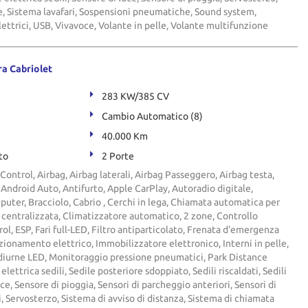
e, Sistema lavafari, Sospensioni pneumatiche, Sound system,
lettrici, USB, Vivavoce, Volante in pelle, Volante multifunzione
a Cabriolet
283 KW/385 CV
Cambio Automatico (8)
40.000 Km
to
2 Porte
Control, Airbag, Airbag laterali, Airbag Passeggero, Airbag testa,
i, Android Auto, Antifurto, Apple CarPlay, Autoradio digitale,
ter, Bracciolo, Cabrio , Cerchi in lega, Chiamata automatica per
centralizzata, Climatizzatore automatico, 2 zone, Controllo
ol, ESP, Fari full-LED, Filtro antiparticolato, Frenata d'emergenza
azionamento elettrico, Immobilizzatore elettronico, Interni in pelle,
 diurne LED, Monitoraggio pressione pneumatici, Park Distance
lettrica sedili, Sedile posteriore sdoppiato, Sedili riscaldati, Sedili
uce, Sensore di pioggia, Sensori di parcheggio anteriori, Sensori di
, Servosterzo, Sistema di avviso di distanza, Sistema di chiamata