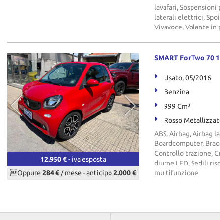
lavafari, Sospensioni
laterali elettrici, Sp
Vivavoce, Volante in 
SMART ForTwo 70 1.
Usato, 05/2016
Benzina
999 Cm³
Rosso Metallizzat
ABS, Airbag, Airbag la
Boardcomputer, Bracci
Controllo trazione, C
12.950 €
- iva esposta
diurne LED, Sedili ris
Oppure
284 €
/ mese
-
anticipo
2.000 €
multifunzione