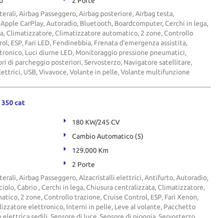
o
2 Porte
terali, Airbag Passeggero, Airbag posteriore, Airbag testa,
ci, Apple CarPlay, Autoradio, Bluetooth, Boardcomputer, Cerchi in lega,
a, Climatizzatore, Climatizzatore automatico, 2 zone, Controllo
rol, ESP, Fari LED, Fendinebbia, Frenata d'emergenza assistita,
tronico, Luci diurne LED, Monitoraggio pressione pneumatici,
ri di parcheggio posteriori, Servosterzo, Navigatore satellitare,
lettrici, USB, Vivavoce, Volante in pelle, Volante multifunzione
350 cat
180 KW/245 CV
Cambio Automatico (5)
129.000 Km
2 Porte
terali, Airbag Passeggero, Alzacristalli elettrici, Antifurto, Autoradio,
olo, Cabrio , Cerchi in lega, Chiusura centralizzata, Climatizzatore,
tico, 2 zone, Controllo trazione, Cruise Control, ESP, Fari Xenon,
zzatore elettronico, Interni in pelle, Leve al volante, Pacchetto
elettrica sedili, Sensore di luce, Sensore di pioggia, Servosterzo,