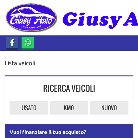
HOME
LISTA VEICOLI
ACQUISTIAMO USATO
Lista veicoli
ASSISTENZA
CONTATTI
RICERCA VEICOLI
USATO
KM0
NUOVO
Vuoi finanziare il tuo acquisto?