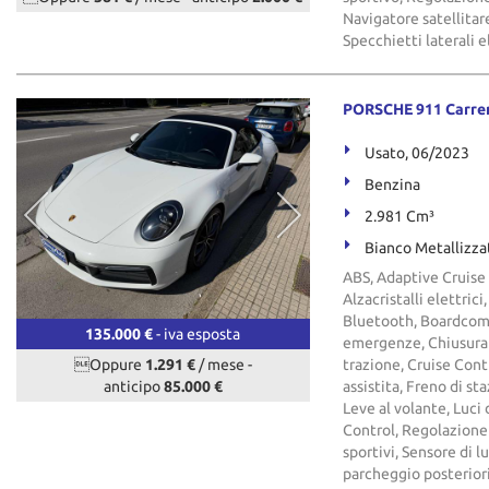
Navigatore satellitar
Specchietti laterali e
PORSCHE 911 Carrer
Usato, 06/2023
Benzina
2.981 Cm³
Bianco Metallizza
ABS, Adaptive Cruise 
Alzacristalli elettric
Bluetooth, Boardcompu
135.000 €
- iva esposta
emergenze, Chiusura 
Oppure
1.291 €
/ mese
-
trazione, Cruise Contr
anticipo
85.000 €
assistita, Freno di st
Leve al volante, Luci
Control, Regolazione e
sportivi, Sensore di l
parcheggio posteriori