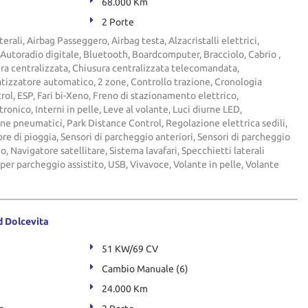
68.000 Km
2 Porte
terali, Airbag Passeggero, Airbag testa, Alzacristalli elettrici,
 Autoradio digitale, Bluetooth, Boardcomputer, Bracciolo, Cabrio ,
ura centralizzata, Chiusura centralizzata telecomandata,
tizzatore automatico, 2 zone, Controllo trazione, Cronologia
rol, ESP, Fari bi-Xeno, Freno di stazionamento elettrico,
onico, Interni in pelle, Leve al volante, Luci diurne LED,
e pneumatici, Park Distance Control, Regolazione elettrica sedili,
ore di pioggia, Sensori di parcheggio anteriori, Sensori di parcheggio
o, Navigatore satellitare, Sistema lavafari, Specchietti laterali
 per parcheggio assistito, USB, Vivavoce, Volante in pelle, Volante
d Dolcevita
51 KW/69 CV
Cambio Manuale (6)
24.000 Km