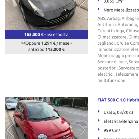
3.855 Cm³
Nero Metallizzato
ABS, Airbag, Airbag la
Antifurto, Autoradio,
Cerchi in lega, Chius
165.000 €
- iva esposta
Climatizzatore, Clima
Oppure
1.291 €
/ mese
-
tagliandi, Cruise Cont
anticipo
115.000 €
Immobilizzatore elettr
Monitoraggio pression
Sensore di luce, Sens
posteriori, Servosterz
elettrici, Telecamera
multifunzione
FIAT 500 C 1.0 Hybri
Usato, 03/2023
Elettrica/Benzina
999 Cm³