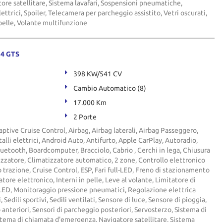
re satellitare, Sistema lavafari, Sospensioni pneumatiche,
lettrici, Spoiler, Telecamera per parcheggio assistito, Vetri oscurati,
pelle, Volante multifunzione
 4 GTS
398 KW/541 CV
Cambio Automatico (8)
17.000 Km
2 Porte
ptive Cruise Control, Airbag, Airbag laterali, Airbag Passeggero,
talli elettrici, Android Auto, Antifurto, Apple CarPlay, Autoradio,
luetooth, Boardcomputer, Bracciolo, Cabrio , Cerchi in lega, Chiusura
izzatore, Climatizzatore automatico, 2 zone, Controllo elettronico
o trazione, Cruise Control, ESP, Fari full-LED, Freno di stazionamento
tore elettronico, Interni in pelle, Leve al volante, Limitatore di
 LED, Monitoraggio pressione pneumatici, Regolazione elettrica
ti, Sedili sportivi, Sedili ventilati, Sensore di luce, Sensore di pioggia,
 anteriori, Sensori di parcheggio posteriori, Servosterzo, Sistema di
istema di chiamata d'emergenza, Navigatore satellitare, Sistema