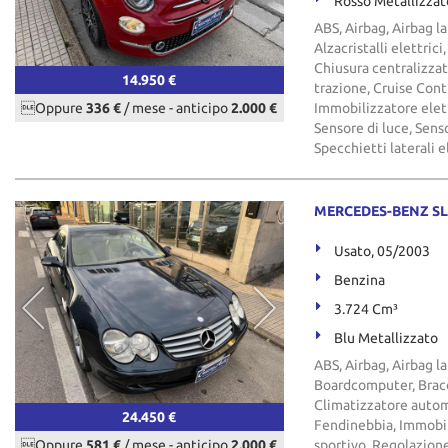
Rosso Metallizzat
ABS, Airbag, Airbag la
Alzacristalli elettri
Chiusura centralizzat
14.950 €
trazione, Cruise Cont
Oppure
336 €
/ mese
-
anticipo
2.000 €
Immobilizzatore elet
Sensore di luce, Senso
Specchietti laterali e
MERCEDES-BENZ SL 
Usato, 05/2003
Benzina
3.724 Cm³
Blu Metallizzato
ABS, Airbag, Airbag la
Boardcomputer, Bracci
Climatizzatore automa
24.450 €
Fendinebbia, Immobili
Oppure
581 €
/ mese
-
anticipo
2.000 €
sportivo, Regolazione 