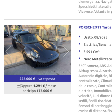
d'emergenza, Navigato
Specchietti laterali e
Vivavoce, Volante in 
PORSCHE 911 Targa
Usato, 08/2025
Elettrica/Benzina
3.591 Cm³
Nero Metallizzato
360° camera, ABS, Ada
Airbag testa, Alzacris
Autoradio digitale, B
225.000 €
- iva esposta
centralizzata, Climat
Oppure
1.291 €
/ mese
-
della corsia, Controll
anticipo
175.000 €
elettrico, Immobilizza
velocità, Luci diurne
sedili, Sedili riscalda
Sensori di parcheggio
avviso di distanza, S