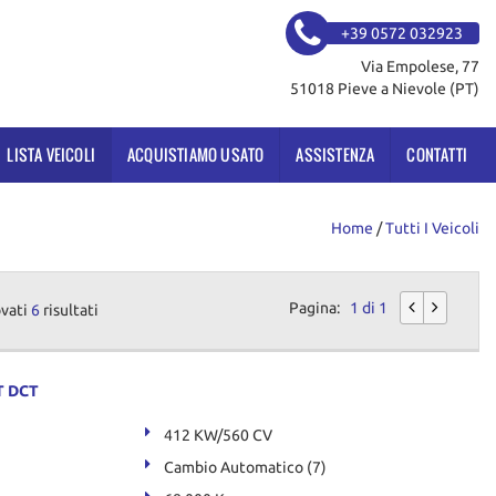
+39 0572 032923
Via Empolese, 77
51018 Pieve a Nievole (PT)
LISTA VEICOLI
ACQUISTIAMO USATO
ASSISTENZA
CONTATTI
Home
/
Tutti I Veicoli
Pagina:
1 di 1
ovati
6
risultati
T DCT
412 KW/560 CV
Cambio Automatico (7)